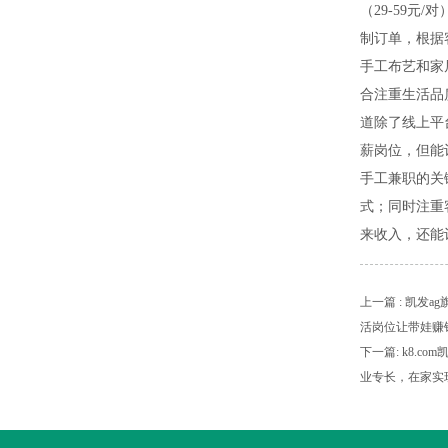
（29-59元
制订单，根据
手工布艺和家
合注重生活品
道除了线上平
薪岗位，但能
手工兼职的关
式；同时注重
来收入，还能
上一篇 : 凯发
活岗位让带娃赚
下一篇: k8.
业专长，在家实