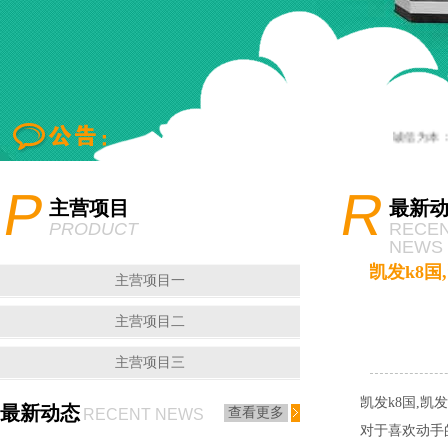
诚信为本：
P
R
主营项目
最新
PRODUCT
RECE
NEWS
凯发k8
主营项目一
主营项目二
主营项目三
凯发k8国,凯
最新动态
查看更多
RECENT NEWS
对于喜欢动手